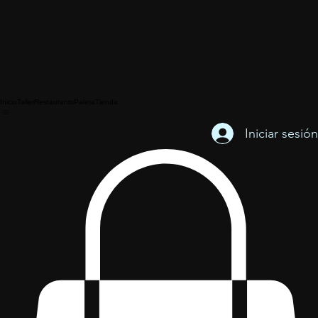
Inicio
Taller
Restaurants
Paleta
Tienda
Iniciar sesión
Plato Hondo
Precio
Desde
$U500,00
de
oferta
Tamaño
*
Acabado
*
Cantidad
*